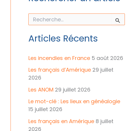
R
e
c
h
Articles Récents
e
r
c
h
Les incendies en France
5 août 2026
e
r
Les français d’Amérique
29 juillet
2026
:
Les ANOM
29 juillet 2026
Le mot-clé : Les lieux en généalogie
15 juillet 2026
Les français en Amérique
8 juillet
2026