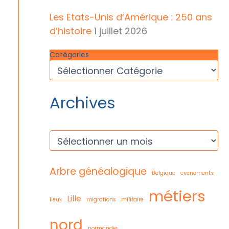
Les Etats-Unis d’Amérique : 250 ans
d’histoire
1 juillet 2026
Catégories
Archives
A
r
c
h
Arbre généalogique
Belgique
evenements
i
v
métiers
e
Lille
lieux
migrations
militaire
s
nord
normandie