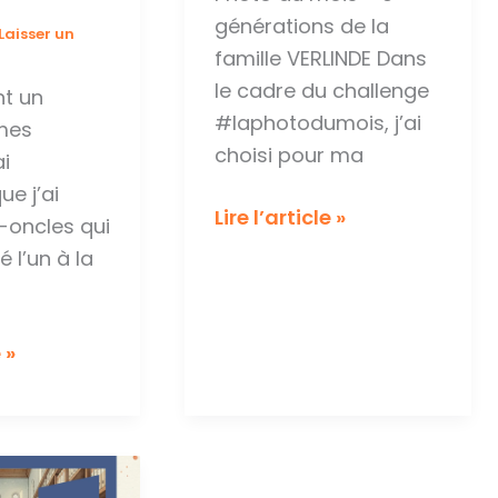
générations de la
Laisser un
famille VERLINDE Dans
le cadre du challenge
nt un
#laphotodumois, j’ai
 mes
choisi pour ma
ai
e j’ai
Photo
Lire l’article »
-oncles qui
du
é l’un à la
mois
–
Mars
 »
2026