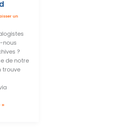
rd
aisser un
alogistes
s-nous
chives ?
se de notre
n trouve
l
via
 »