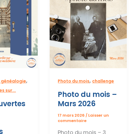
,
,
 généalogie
Photo du mois
challenge
s sur...
Photo du mois –
uvertes
Mars 2026
17 mars 2026
/
Laisser un
s
commentaire
s
Photo du mois – 3