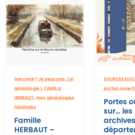
militaires
mercredi ? Je peux pas, j'ai
SOURCES DOC
,
généalogie !
FAMILLE
portes ouverte
,
HERBAUT
mes généalogies
Portes o
familiales
sur… les
Famille
archive
HERBAUT –
départe