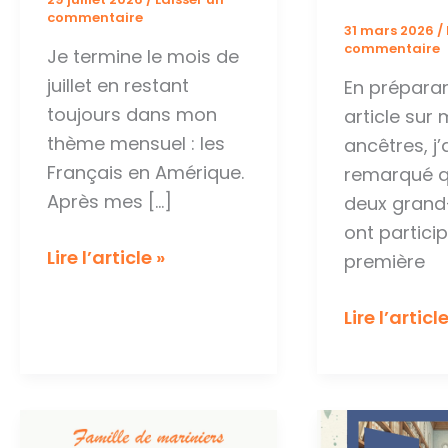
commentaire
31 mars 2026
/
commentaire
Je termine le mois de
juillet en restant
En prépara
toujours dans mon
article sur
thème mensuel : les
ancêtres, j’
Français en Amérique.
remarqué qu
Après mes […]
deux grand
ont particip
Les
Lire l’article »
première
ANOM
Portes
Lire l’article
ouvertes
sur…
les
archives