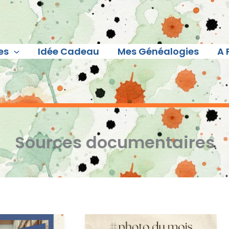
es
Idée Cadeau
Mes Généalogies
A 
Sources documentaires