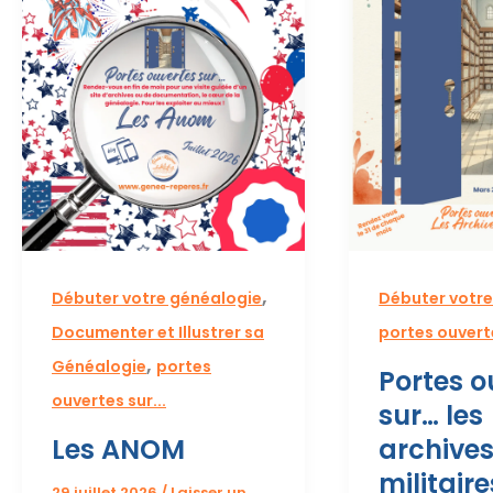
,
Débuter votre généalogie
Débuter votre
Documenter et Illustrer sa
portes ouverte
,
Généalogie
portes
Portes o
ouvertes sur...
sur… les
Les ANOM
archive
militaire
29 juillet 2026
/
Laisser un