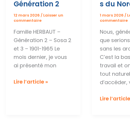
Génération 2
s du No
12 mars 2026
/
Laisser un
1 mars 2026
/
L
commentaire
commentaire
Famille HERBAUT –
Nous, géné
Génération 2 – Sosa 2
que serion
et 3 – 1901-1965 Le
sans les ar
mois dernier, je vous
C’est la ba
ai présenté mon
travail et o
tout nature
Famille
Lire l’article »
d’accéder, 
HERBAUT
–
Portes
Lire l’article
Génération
ouvertes
2
sur…
les