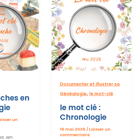
Documenter et Illustrer sa
,
Généalogie
le mot-clé
nches en
gie
le mot clé :
Chronologie
aisser un
16 mai 2026
/
Laisser un
commentaire
es en