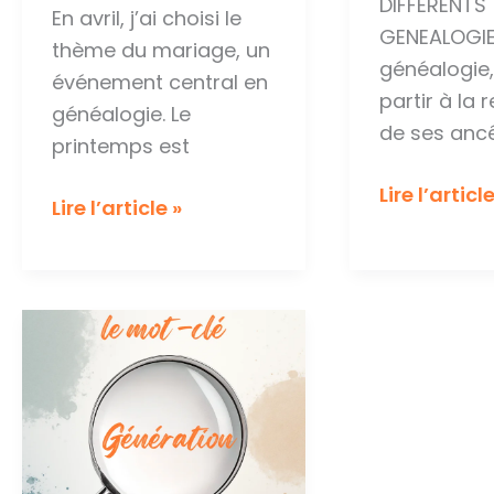
DIFFERENTS 
En avril, j’ai choisi le
GENEALOGIE
thème du mariage, un
généalogie,
événement central en
partir à la
généalogie. Le
de ses ancê
printemps est
le
Lire l’article
Le
Lire l’article »
mot-
mot-
clé
clé
:
:
Généalogi
Mariage