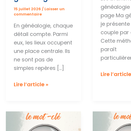
généalogie
15 juillet 2026
/
Laisser un
commentaire
page Ma gé
je présent
En généalogie, chaque
couple par 
détail compte. Parmi
Cette mét
eux, les lieux occupent
paraît
une place centrale. Ils
particulièr
ne sont pas de
simples repères […]
Les
Lire l’article
branches
Le
Lire l’article »
en
mot-
généalogi
clé
:
Les
lieux