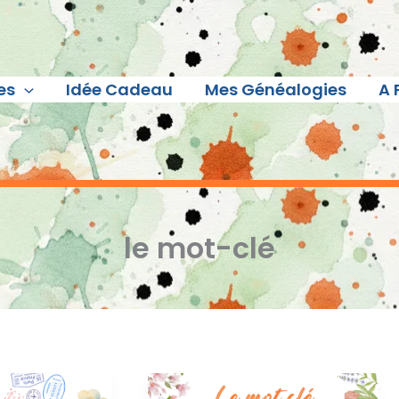
es
Idée Cadeau
Mes Généalogies
A 
le mot-clé