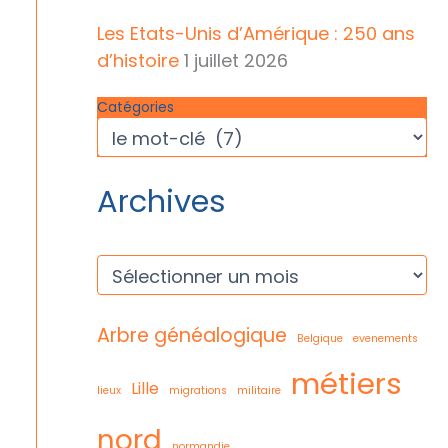
Les Etats-Unis d’Amérique : 250 ans
d’histoire
1 juillet 2026
Catégories
Archives
A
r
c
h
Arbre généalogique
Belgique
evenements
i
v
métiers
e
Lille
lieux
migrations
militaire
s
nord
normandie