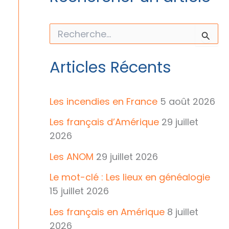
R
e
c
h
Articles Récents
e
r
c
h
Les incendies en France
5 août 2026
e
r
Les français d’Amérique
29 juillet
2026
:
Les ANOM
29 juillet 2026
Le mot-clé : Les lieux en généalogie
15 juillet 2026
Les français en Amérique
8 juillet
2026