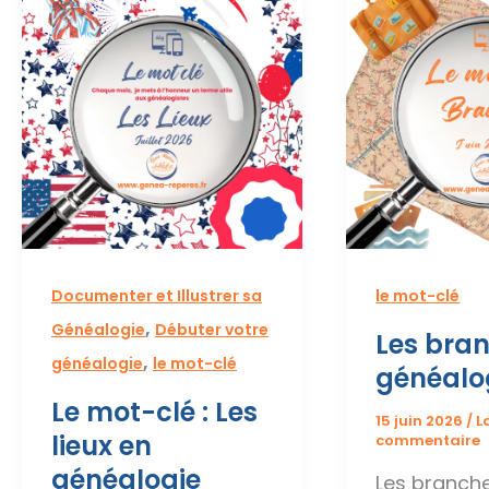
Documenter et Illustrer sa
le mot-clé
,
Généalogie
Débuter votre
Les bra
,
généalogie
le mot-clé
généalo
Le mot-clé : Les
15 juin 2026
/
L
lieux en
commentaire
généalogie
Les branch