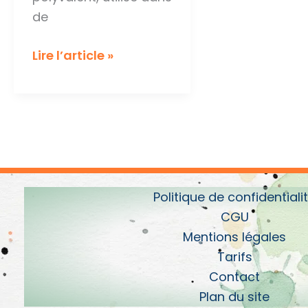
de
Le
Lire l’article »
mot
du
mois
:
Génération
Politique de confidentiali
CGU
Mentions légales
Tarifs
Contact
Plan du site