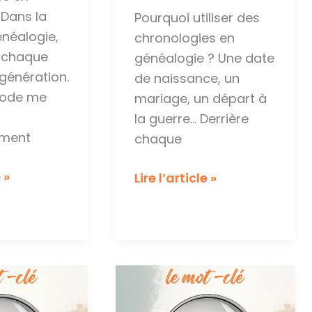
 Dans la
Pourquoi utiliser des
néalogie,
chronologies en
e chaque
généalogie ? Une date
génération.
de naissance, un
hode me
mariage, un départ à
la guerre… Derrière
ement
chaque
 »
le
Lire l’article »
mot
clé
e
:
Chronologie