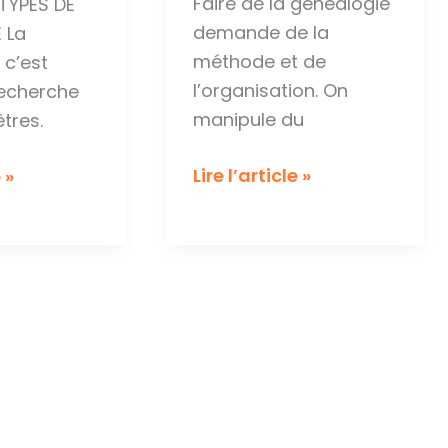
Faire de la généalogie
TYPES DE
demande de la
 La
méthode et de
 c’est
l’organisation. On
 recherche
manipule du
tres.
Les
Lire l’article »
 »
SOSAS
e