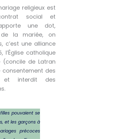
mariage religieux est
ntrat social et
pporte une dot,
 de la mariée, on
, c’est une alliance
5, l’Église catholique
 (concile de Latran
le consentement des
 et interdit des
s.
filles pouvaient se
s, et les garçons à
ariages précoces