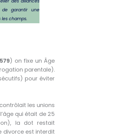
ller des alliances
u de garantir une
 les champs.
1579
) on fixe un Âge
ogation parentale).
écutifs) pour éviter
 contrôlait les unions
l’âge qui était de 25
n), la dot restait
 divorce est interdit