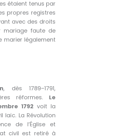
es étaient tenus par
es propres registres
yant avec des droits
r mariage faute de
se marier légalement
on
, dès 1789–1791,
ières réformes.
Le
tembre 1792
voit la
il laïc. La Révolution
uence de l’Église et
tat civil est retiré à