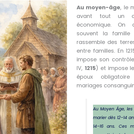
Au moyen-âge
, le 
avant tout un co
économique. On a
souvent la famille
rassemble des terres
entre familles. En 121
impose son contrôle
IV,
1215
) et impose 
époux obligatoire
mariages consanguin
A
u Moyen Âge, les 
marier dès 12–14 an
14–16 ans. Ces m