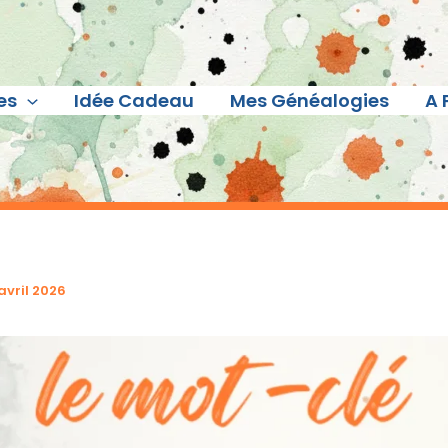
es
Idée Cadeau
Mes Généalogies
A 
avril 2026