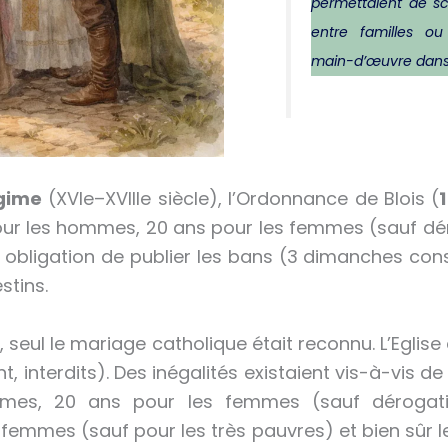
permettaient de sce
entre familles o
main-d’œuvre dans
égime
(XVIe–XVIIIe siècle), l’Ordonnance de Blois (
our les hommes, 20 ans pour les femmes (sauf dér
e obligation de publier les bans (3 dimanches cons
stins.
n
, seul le mariage catholique était reconnu. L’Eglise
 interdits). Des inégalités existaient vis-à-vis de 
es, 20 ans pour les femmes (sauf dérogatio
 femmes (sauf pour les très pauvres) et bien sûr le