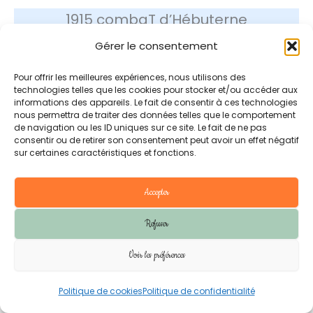
1915 combaT d’Hébuterne
Gérer le consentement
– Selon MISTRAL AI –
Pour offrir les meilleures expériences, nous utilisons des
technologies telles que les cookies pour stocker et/ou accéder aux
informations des appareils. Le fait de consentir à ces technologies
La bataille d’Hébuterne, dans le Pas-
nous permettra de traiter des données telles que le comportement
de navigation ou les ID uniques sur ce site. Le fait de ne pas
de-Calais, s’est déroulée du
7 au 13 juin
consentir ou de retirer son consentement peut avoir un effet négatif
1915
, en parallèle de la deuxième
sur certaines caractéristiques et fonctions.
bataille d’Artois. Elle fait partie des
Accepter
combats de la Première Guerre
mondiale sur le front ouest. Cette
Refuser
bataille était une
attaque de diversion
Voir les préférences
confiée à la IIe armée française du
général de Castelnau, visant à soulager
Politique de cookies
Politique de confidentialité