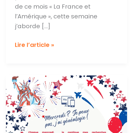
de ce mois « La France et
l’Amérique », cette semaine
j’aborde […]
Les
Lire l’article »
français
d’Amérique