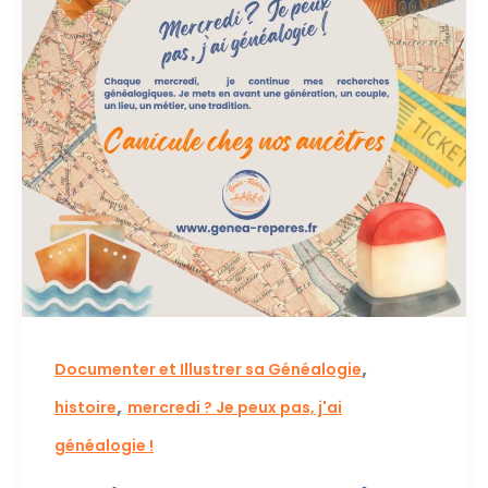
d’histoire
,
Documenter et Illustrer sa Généalogie
,
histoire
mercredi ? Je peux pas, j'ai
généalogie !