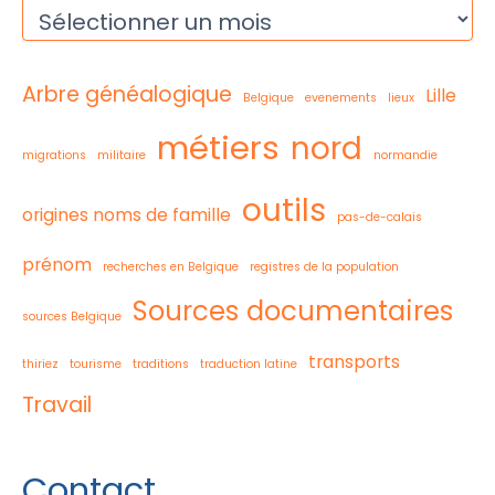
A
r
c
h
Arbre généalogique
Lille
i
Belgique
evenements
lieux
v
métiers
nord
e
migrations
militaire
normandie
s
outils
origines noms de famille
pas-de-calais
prénom
recherches en Belgique
registres de la population
Sources documentaires
sources Belgique
transports
thiriez
tourisme
traditions
traduction latine
Travail
Contact