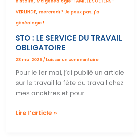
,
histoire
Ma généalogie-FAMILLE SOETENS-
,
VERLINDE
mercredi ? Je peux pas, j'ai
généalogie !
STO : LE SERVICE DU TRAVAIL
OBLIGATOIRE
28 mai 2026
/
Laisser un commentaire
Pour le 1er mai, j’ai publié un article
sur le travail la fête du travail chez
mes ancêtres et pour
STO
Lire l’article »
:
LE