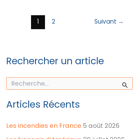
Lille
1
2
Suivant
→
Rechercher un article
R
e
c
h
Articles Récents
e
r
c
h
Les incendies en France
5 août 2026
e
r