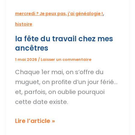
,
mercredi ? Je peux pas, j'ai généalogie !
histoire
la fête du travail chez mes
ancêtres
1 mai 2026
/
Laisser un commentaire
Chaque 1er mai, on s’offre du
muguet, on profite d’un jour férié…
et, parfois, on oublie pourquoi
cette date existe.
la
Lire l’article »
fête