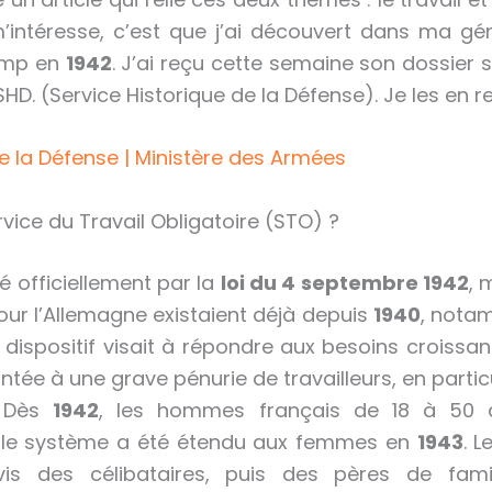
’intéresse, c’est que j’ai découvert dans ma gé
amp en
1942
. J’ai reçu cette semaine son dossie
D. (Service Historique de la Défense). Je les en r
de la Défense | Ministère des Armées
vice du Travail Obligatoire (STO) ?
é officiellement par la
loi du 4 septembre 1942
, 
ur l’Allemagne existaient déjà depuis
1940
, nota
e dispositif visait à répondre aux besoins croissa
ntée à une grave pénurie de travailleurs, en particu
. Dès
1942
, les hommes français de 18 à 50 
is le système a été étendu aux femmes en
1943
. 
ivis des célibataires, puis des pères de fami