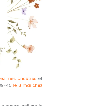
chez mes ancêtres
et
e 39-45
le 8 mai chez
la guerre, soit sur le