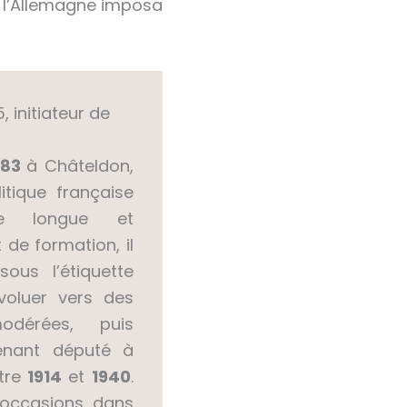
— l’Allemagne imposa
, initiateur de
883
à Châteldon,
itique française
re longue et
 de formation, il
sous l’étiquette
évoluer vers des
odérées, puis
venant député à
ntre
1914
et
1940
.
s occasions dans