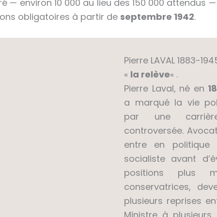
ré — environ 10 000 au lieu des 150 000 attendus 
ions obligatoires à partir de
septembre 1942
.
Pierre LAVAL 1883-1945
«
la relève
« .
Pierre Laval, né en
1
a marqué la vie pol
par une carriè
controversée. Avocat
entre en politique 
socialiste avant d’
positions plus m
conservatrices, de
plusieurs reprises e
Ministre à plusieur