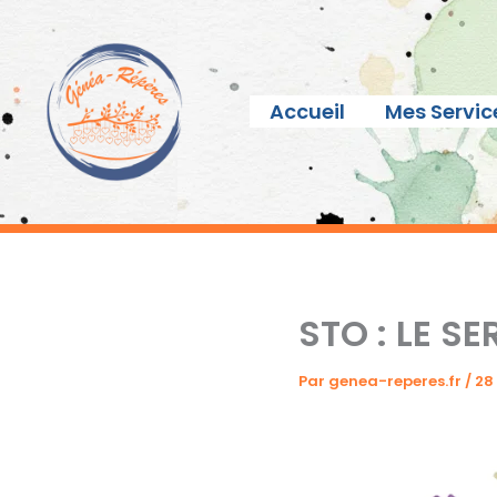
Aller
au
contenu
Accueil
Mes Servic
STO : LE S
Par
genea-reperes.fr
/
28