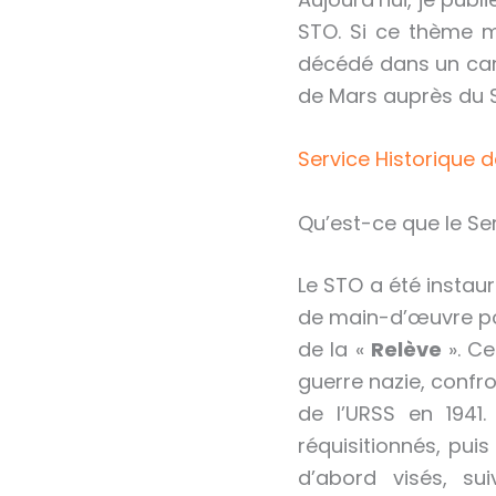
STO. Si ce thème m
décédé dans un c
de Mars auprès du SH
Service Historique 
Qu’est-ce que le Ser
Le STO a été instaur
de main-d’œuvre po
de la «
Relève
». C
guerre nazie, confro
de l’URSS en 1941
réquisitionnés, pu
d’abord visés, su