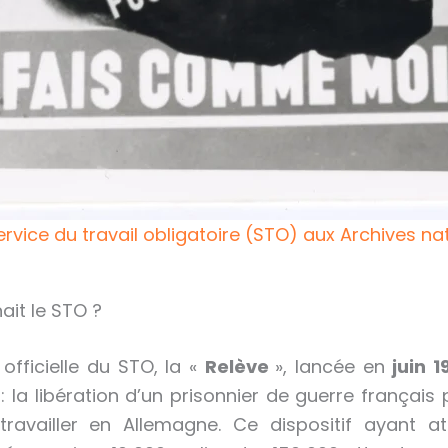
Service du travail obligatoire (STO) aux Archives 
it le STO ?
 officielle du STO, la «
Relève
», lancée en
juin 1
: la libération d’un prisonnier de guerre français
travailler en Allemagne. Ce dispositif ayant a