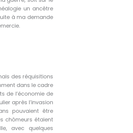
néalogie un ancêtre
r suite à ma demande
emercie.
mais des réquisitions
mment dans le cadre
nts de l’économie de
lier après l’invasion
ans pouvaient être
Les chômeurs étaient
lle, avec quelques