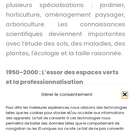
plusieurs spécialisations : jardinier,
horticulture, aménagement paysager,
arboriculture. Les connaissances
scientifiques deviennent importantes
avec l’étude des sols, des maladies, des
plantes, l’écologie et la taille raisonnée.
1950–2000 : L’essor des espaces verts
et la professionnalisation
Gérer le consentement
Durant les Années
1950–1970
, c’est
Pour offrir les meilleures expériences, nous utilisons des technologies
l’apogée des espaces verts en France,
telles que les cookies pour stocker et/ou accéder aux informations
avec la création de grands parcs
des appareils. Le fait de consentir à ces technologies nous
permettra de traiter des données telles que le comportement de
urbains : Parc du Sausset en Seine-
navigation ou les ID uniques sur ce site. Le fait de ne pas consentir