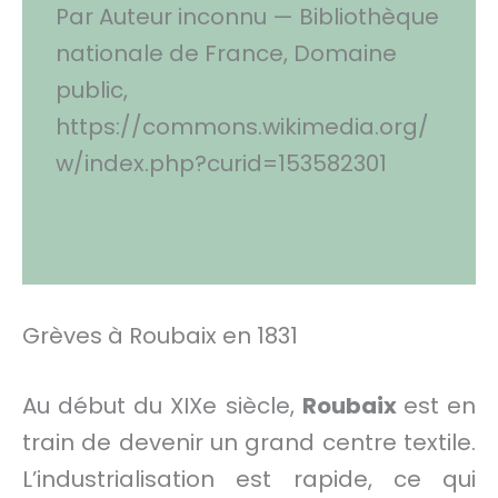
Par Auteur inconnu — Bibliothèque
nationale de France, Domaine
public,
https://commons.wikimedia.org/
w/index.php?curid=153582301
Grèves à Roubaix en 1831
Au début du XIXe siècle,
Roubaix
est en
train de devenir un grand centre textile.
L’industrialisation est rapide, ce qui