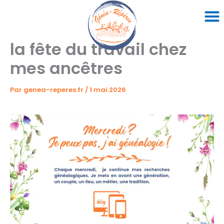
Aller
au
contenu
la fête du travail chez
mes ancêtres
Par
genea-reperes.fr
/
1 mai 2026