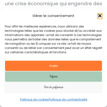
une crise économique qui engendre des
baisses de salaires de 20 à 30 %. Une
Gérer le consentement
grève démarre à Roubaix-Tourcoing.
Elle durera 6 semaines, réunissant 30
Pour offrir les meilleures expériences, nous utilisons des
technologies telles que les cookies pour stocker et/ou accéder aux
000 ouvriers du textile, soutenus par les
informations des appareils. Le fait de consentir à ces technologies
nous permettra de traiter des données telles que le comportement
mineurs du Nord. C’est un fait qui
de navigation ou les ID uniques sur ce site. Le fait de ne pas
consentir ou de retirer son consentement peut avoir un effet négatif
marque l’histoire sociale locale même si
sur certaines caractéristiques et fonctions.
la baisse des salaires est maintenue.
Accepter
Refuser
Voir les préférences
1936 le front populaire
Politique de cookies
Politique de confidentialité