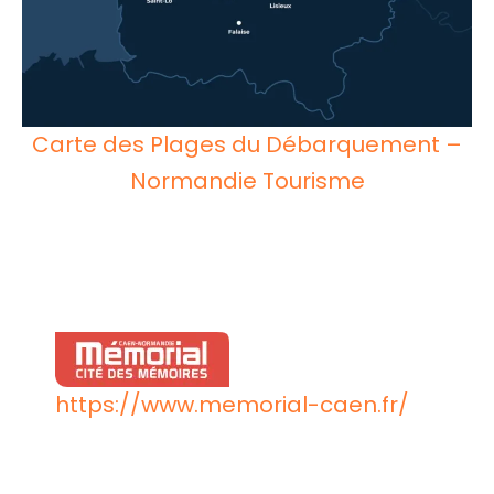
Carte des Plages du Débarquement –
Normandie Tourisme
https://www.memorial-caen.fr/