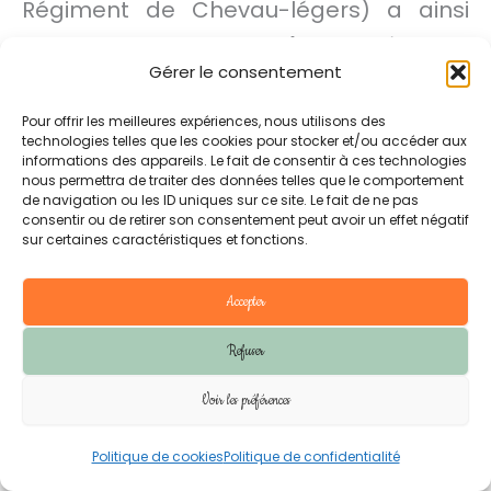
Régiment de Chevau-légers) a ainsi
combattu en
Normandie
en
août 1944
Gérer le consentement
et dans les
Vosges
. De même, certains
maquis comme ceux du
Vercors
ou du
Pour offrir les meilleures expériences, nous utilisons des
technologies telles que les cookies pour stocker et/ou accéder aux
Limousin
ont eu recours à des chevaux
informations des appareils. Le fait de consentir à ces technologies
nous permettra de traiter des données telles que le comportement
pour des déplacements discrets. Pour
de navigation ou les ID uniques sur ce site. Le fait de ne pas
consentir ou de retirer son consentement peut avoir un effet négatif
les recherches généalogiques, les
sur certaines caractéristiques et fonctions.
archives des régiments de cavalerie ou
les témoignages locaux (ex : musées de
Accepter
la Résistance) peuvent révéler des
Refuser
traces de ces unités méconnues.
Voir les préférences
Politique de cookies
Politique de confidentialité