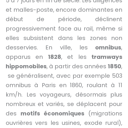
5 à 7 jours en fin de siècle. Les diligences
et malles-poste, encore dominantes en
début de période, déclinent
progressivement face au rail, même si
elles subsistent dans les zones non
desservies. En ville, les
omnibus
,
apparus en
1828
, et les
tramways
hippomobiles
, à partir des années
1850
,
se généralisent, avec par exemple 503
omnibus à Paris en 1860, roulant à 11
km/h. Les voyageurs, désormais plus
nombreux et variés, se déplacent pour
des
motifs économiques
(migrations
ouvrières vers les usines, exode rural),