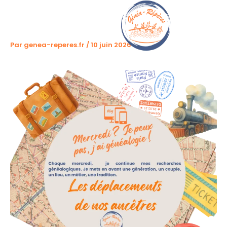
Aller
au
contenu
Par
genea-reperes.fr
/
10 juin 2026