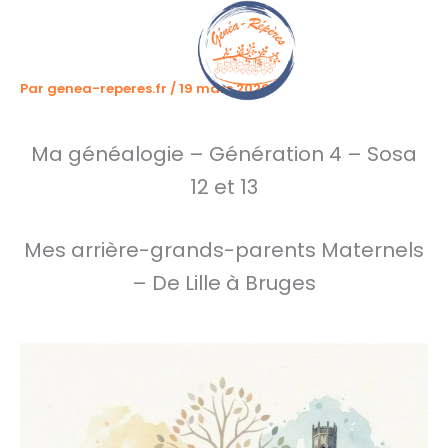
Aller
au
contenu
Par
genea-reperes.fr
/
19 mars 2026
Ma généalogie – Génération 4 – Sosa
12 et 13
Mes arrière-grands-parents Maternels
– De Lille à Bruges