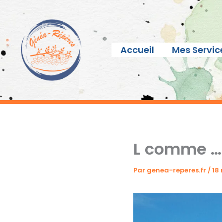
Aller
au
contenu
Accueil
Mes Servic
L comme … 
Par
genea-reperes.fr
/
18