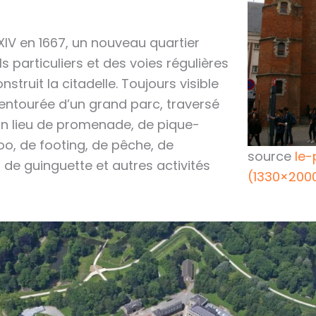
XIV en 1667, un nouveau quartier
s particuliers et des voies régulières
struit la citadelle. Toujours visible
t entourée d’un grand parc, traversé
 un lieu de promenade, de pique-
zoo, de footing, de pêche, de
source
le-
 de guinguette et autres activités
(1330×200