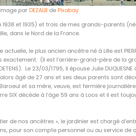
– Image par
DEZALB
de
Pixabay
 1938 et 1935) et trois de mes grands-parents (né 
ille, dans le Nord de la France.
actuelle, le plus ancien ancêtre né à Lille est PIERR
 exactement. (il est l’arrière-grand-père de la 
ETENS). Le 23/03/1795, il épouse Julie DUQUESNE à
t alors âgé de 27 ans et ses deux parents sont décé
aroeul et sa mère, veuve, est fermière journalière.
rre SIX décède à l’âge 59 ans à Loos et il est toujou
étier de nos ancêtres », le jardinier est chargé d’ent
dins, pour son compte personnel ou au service de q