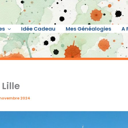
es
Idée Cadeau
Mes Généalogies
A 
Lille
 novembre 2024