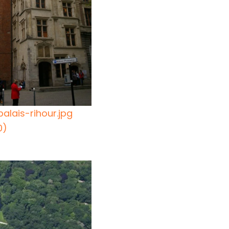
palais-rihour.jpg
0)